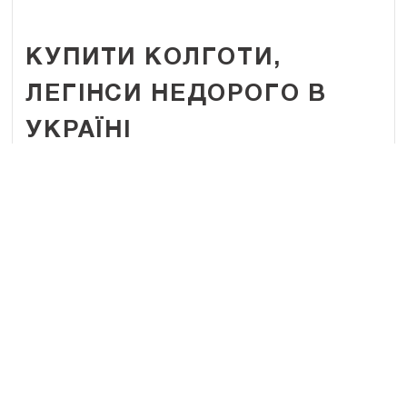
КУПИТИ КОЛГОТИ,
ЛЕГІНСИ НЕДОРОГО В
УКРАЇНІ
Бренди LORES і MARILYN присвячені жінкам, які
цінують італійську моду. Ми пропонуємо італійські
колготки, панчохи, шкарпетки, гетри та спортивний
одяг. Ознайомтеся з нашим каталог, ми пропонуємо
вам накраще!
ДЕТАЛЬНІШЕ