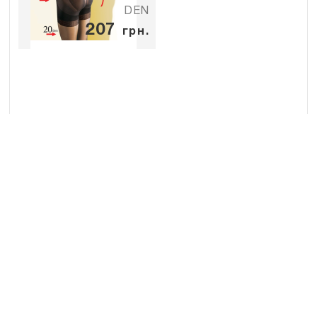
DEN
207
грн.