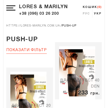
LORES & MARILYN
КОШИК
(0)
+38 (096) 03 26 200
РУС
УКР
HTTPS://LORES-MARILYN.COM.UA
PUSH-UP
PUSH-UP
ПОКАЗАТИ ФІЛЬТР
BRAZIL EFFECT 40
DEN
233
грн.
BRAZIL EFFECT 20