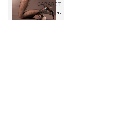
CABARET
99
грн.