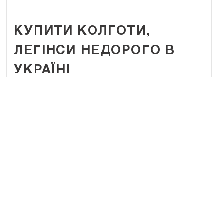
КУПИТИ КОЛГОТИ,
ЛЕГІНСИ НЕДОРОГО В
УКРАЇНІ
Бренди LORES і MARILYN присвячені жінкам, які
цінують італійську моду. Ми пропонуємо італійські
колготки, панчохи, шкарпетки, гетри та спортивний
одяг. Ознайомтеся з нашим каталог, ми пропонуємо
вам накраще!
ДЕТАЛЬНІШЕ