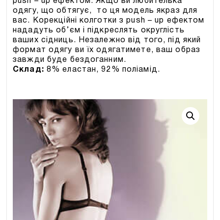
push – up ефектом. Якщо ви любителька
одягу, що обтягує, то ця модель якраз для
вас. Корекційні колготки з push – up ефектом
нададуть об’єм і підкреслять округлість
ваших сідниць. Незалежно від того, під який
формат одягу ви їх одягатимете, ваш образ
завжди буде бездоганним.
Склад:
8% еластан, 92% поліамід.