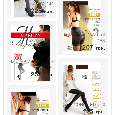
ALASKA 240
225
грн.
BRAZIL EFFECT 20
DEN
207
грн.
BIG MAMA COTTON
120
255
грн.
CONCORDE 60
125
грн.