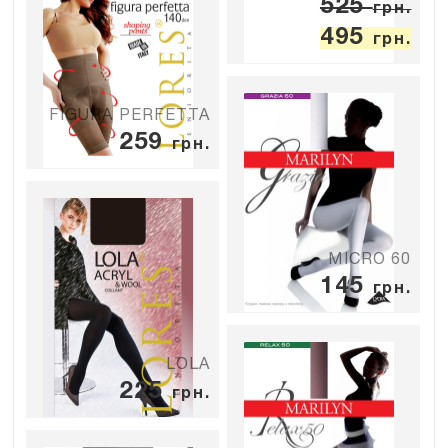
525
грн.
495
грн.
FIGURA PERFETTA
259
грн.
MICRO 60
145
грн.
LOLA
225
грн.