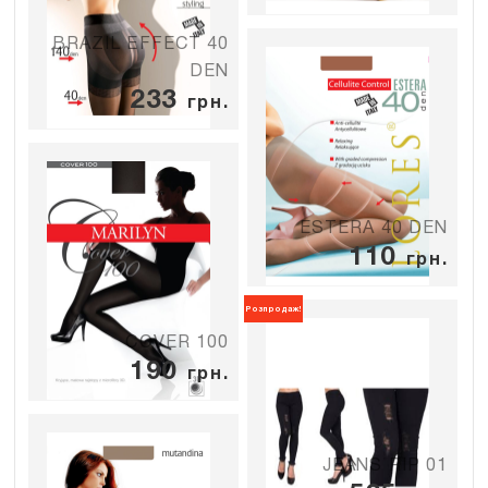
BRAZIL EFFECT 40
DEN
233
грн.
ESTERA 40 DEN
110
грн.
Розпродаж!
COVER 100
190
грн.
JEANS RIP 01