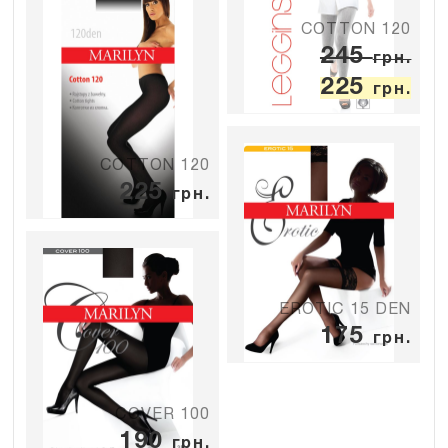
COTTON 120
245
грн.
225
грн.
COTTON 120
225
грн.
EROTIC 15 DEN
175
грн.
COVER 100
190
грн.