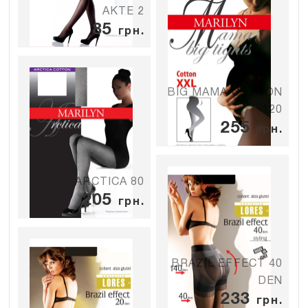
AKTE 2
85
грн.
BIG MAMA COTTON
120
255
грн.
ARCTICA 80
205
грн.
BRAZIL EFFECT 40
DEN
233
грн.