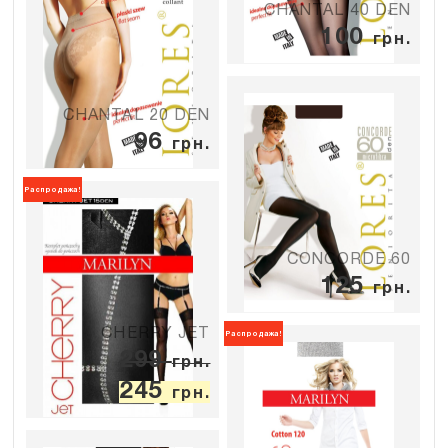
CHANTAL 40 DEN
100
грн.
CHANTAL 20 DEN
96
грн.
Распродажа!
CONCORDE 60
125
грн.
CHERRY JET
Распродажа!
299
грн.
245
грн.