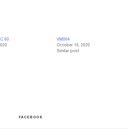
C 60
VM064
2020
October 16, 2020
Similar post
FACEBOOK