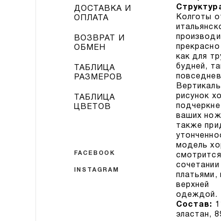
Структур
ДОСТАВКА И
Колготы о
ОПЛАТА
итальянск
производи
ВОЗВРАТ И
прекрасно
ОБМЕН
как для т
будней, та
ТАБЛИЦА
повседнев
РАЗМЕРОВ
Вертикаль
рисунок х
ТАБЛИЦА
подчеркне
ЦВЕТОВ
ваших нож
также при
утонченно
модель х
FACEBOOK
смотрится
сочетании
INSTAGRAM
платьями,
верхней
одеждой.
Состав:
эластан, 