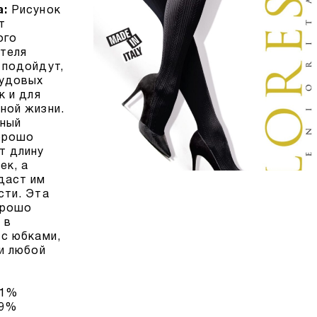
а:
Рисунок
т
ого
теля
 подойдут,
рудовых
к и для
ной жизни.
ный
орошо
т длину
ек, а
даст им
сти. Эта
орошо
 в
 с юбками,
 и любой
11%
89%