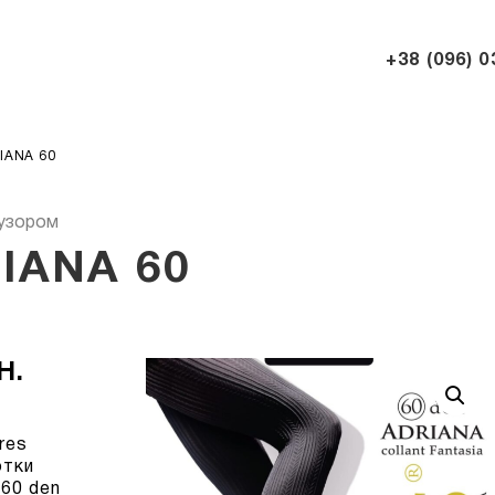
+38 (096) 0
IANA 60
узором
IANA 60
Н.
res
отки
:
60 den