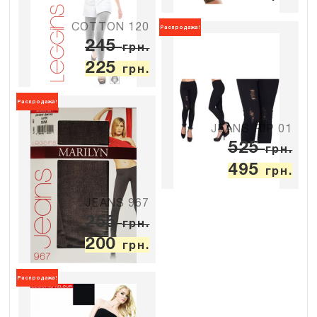
COTTON 120
Распродажа!
245
грн.
225
грн.
Распродажа!
JEANS RIP 01
525
грн.
495
грн.
JEANS 967
255
грн.
200
грн.
Распродажа!