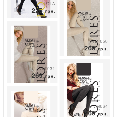
LOLA
225
грн.
VM 050
269
грн.
VM 031
269
грн.
VM064
269
грн.