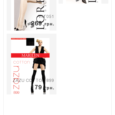
VM 051
269
грн.
ZAZU COTTON 899
179
грн.