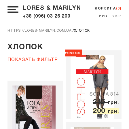
LORES & MARILYN
КОРЗИНА
(0)
+38 (096) 03 26 200
РУС
УКР
HTTPS://LORES-MARILYN.COM.UA
ХЛОПОК
ХЛОПОК
Распродажа!
ПОКАЗАТЬ ФИЛЬТР
SOPHIA 814
245
грн.
200
грн.