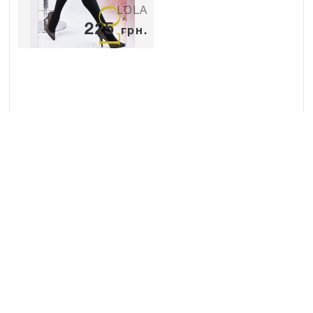
LOLA
225
грн.