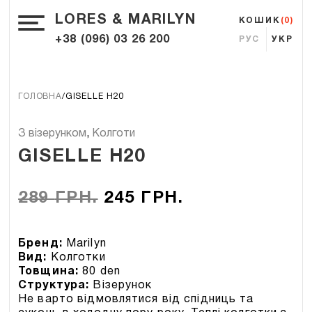
LORES & MARILYN
КОШИК
(0)
+38 (096) 03 26 200
РУС
УКР
ГОЛОВНА
GISELLE H20
З візерунком
,
Колготи
GISELLE H20
289
ГРН.
245
ГРН.
Бренд:
Marilyn
Вид:
Колготки
Товщина:
80 den
Структура:
Візерунок
Не варто відмовлятися від спідниць та