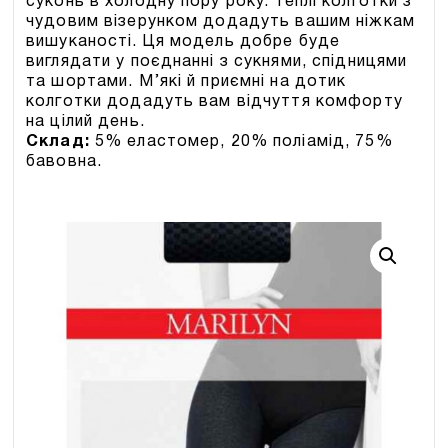
суконь в холодну пору року. Теплі колготки з
чудовим візерунком додадуть вашим ніжкам
вишуканості. Ця модель добре буде
виглядати у поєднанні з сукнями, спідницями
та шортами. М’які й приємні на дотик
колготки додадуть вам відчуття комфорту
на цілий день.
Склад:
5% еластомер, 20% поліамід, 75%
бавовна.