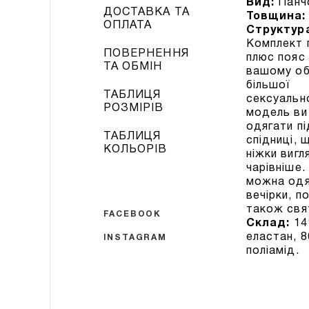
Вид:
Панч
ДОСТАВКА ТА
Товщина:
ОПЛАТА
Структур
Комплект 
ПОВЕРНЕННЯ
плюс пояс
ТА ОБМІН
вашому об
більшої
ТАБЛИЦЯ
сексуальн
РОЗМІРІВ
модель ви
одягати пі
ТАБЛИЦЯ
спідниці, 
КОЛЬОРІВ
ніжки виг
чарівніше.
можна одя
вечірки, п
також свя
FACEBOOK
Склад:
1
еластан, 
INSTAGRAM
поліамід.