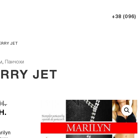
+38 (096)
ERRY JET
м
,
Панчохи
RRY JET
Н.
Н.
ilyn