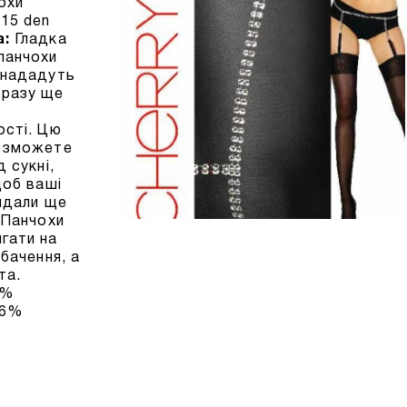
охи
15 den
а:
Гладка
панчохи
 нададуть
разу ще
ості. Цю
 зможете
д сукні,
щоб ваші
лядали ще
 Панчохи
гати на
обачення, а
та.
4%
86%