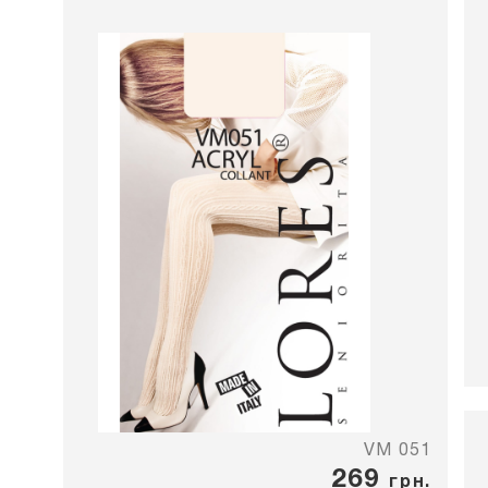
VM 051
269
грн.