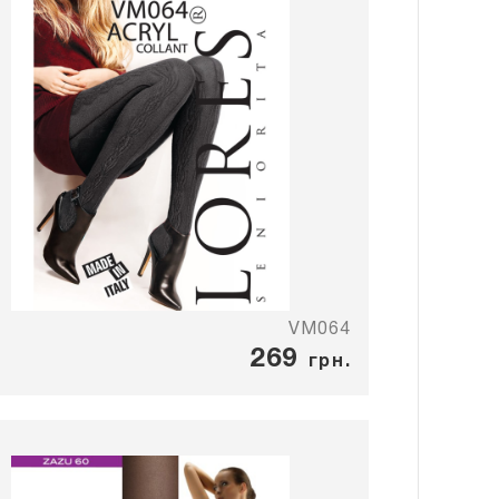
VM064
269
грн.