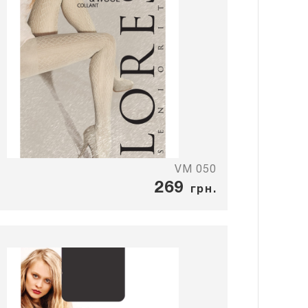
VM 050
269
грн.