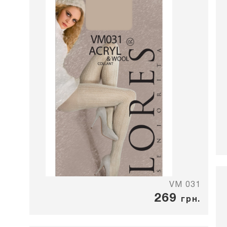
VM 031
269
грн.