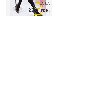
LOLA
225
грн.